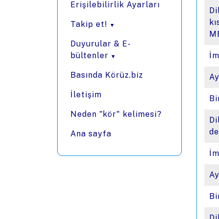
Erişilebilirlik Ayarları
Di
kı
Takip et!
ME
Duyurular & E-
bültenler
İm
Basında Körüz.biz
Ay
İletişim
Bi
Neden "kör" kelimesi?
Di
de
Ana sayfa
İm
Ay
Bi
Di