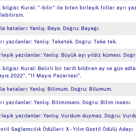
l bilgisi: Kural: "-bilir" ile biten birleşik fiiller ayrı y
lebilirsin.
la hataları: Yanlış: Baya. Doğru: Bayağı.
rı yazılanlar: Yanlış: Teketek. Doğru: Teke tek.
rleşik yazılanlar: Yanlış: Büyük ayı yıldız kümesi. Doğ
l bilgisi: Kural: Belirli bir tarih bildiren ay ve gün ad
yıs 2022", "11 Mayıs Pazartesi".
la hataları: Yanlış: Bilimum. Doğru: Bilumum.
rı yazılanlar: Yanlış: Biliminsanı. Doğru: Bilim insanı.
rleşik yazılanlar: Yanlış: Vurdum duymaz. Doğru: Vu
stil Sağlamcılık Ödülleri: X - Yılın Gostil Ödülü Adayı