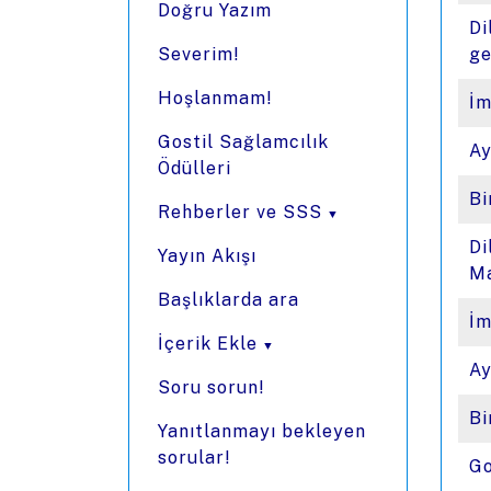
Doğru Yazım
Di
Severim!
ge
Hoşlanmam!
İm
Gostil Sağlamcılık
Ay
Ödülleri
Bi
Rehberler ve SSS
Di
Yayın Akışı
Ma
Başlıklarda ara
İm
İçerik Ekle
Ay
Soru sorun!
Bi
Yanıtlanmayı bekleyen
sorular!
Go