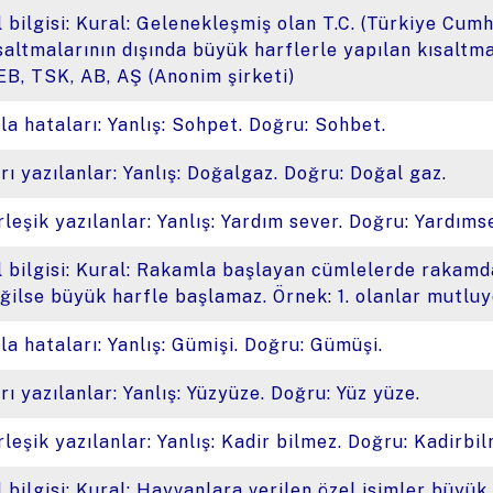
l bilgisi: Kural: Gelenekleşmiş olan T.C. (Türkiye Cumh
saltmalarının dışında büyük harflerle yapılan kısaltm
B, TSK, AB, AŞ (Anonim şirketi)
la hataları: Yanlış: Sohpet. Doğru: Sohbet.
rı yazılanlar: Yanlış: Doğalgaz. Doğru: Doğal gaz.
rleşik yazılanlar: Yanlış: Yardım sever. Doğru: Yardıms
l bilgisi: Kural: Rakamla başlayan cümlelerde rakamd
ğilse büyük harfle başlamaz. Örnek: 1. olanlar mutluy
la hataları: Yanlış: Gümişi. Doğru: Gümüşi.
rı yazılanlar: Yanlış: Yüzyüze. Doğru: Yüz yüze.
rleşik yazılanlar: Yanlış: Kadir bilmez. Doğru: Kadirbi
l bilgisi: Kural: Hayvanlara verilen özel isimler büyük