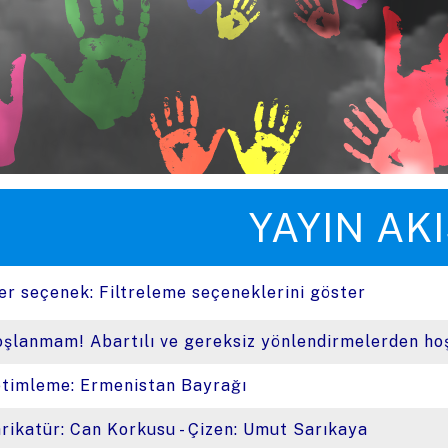
üye zıpla
YAYIN AKI
er seçenek:
Filtreleme seçeneklerini göster
şlanmam! Abartılı ve gereksiz yönlendirmelerden h
timleme: Ermenistan Bayrağı
rikatür: Can Korkusu - Çizen: Umut Sarıkaya