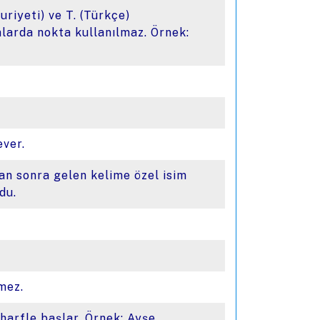
uriyeti) ve T. (Türkçe)
alarda nokta kullanılmaz. Örnek:
ever.
an sonra gelen kelime özel isim
du.
lmez.
 harfle başlar. Örnek: Ayşe,