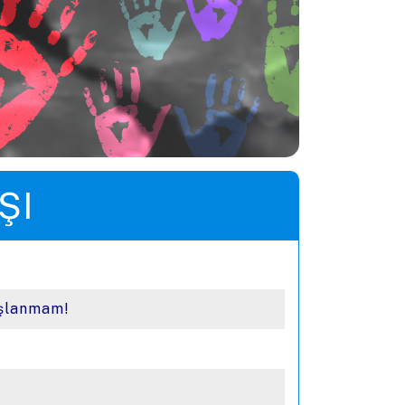
ŞI
oşlanmam!