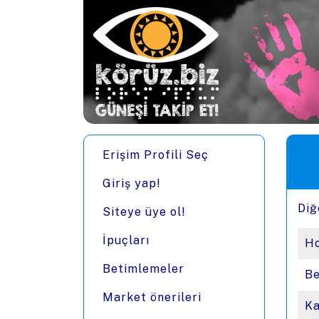
Ana içeriğe zıpla
Men
Erişim Profili Seç
Giriş yap!
Diğ
Siteye üye ol!
İpuçları
Ho
Betimlemeler
Be
Market önerileri
Ka