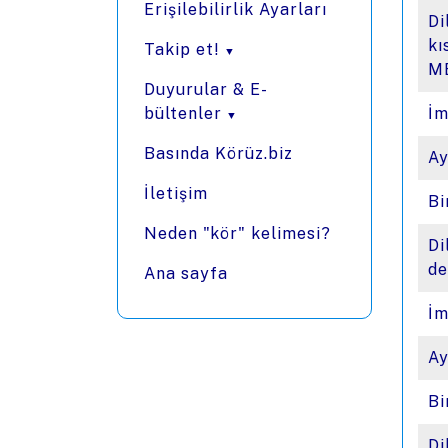
Erişilebilirlik Ayarları
Di
kı
Takip et!
ME
Duyurular & E-
bültenler
İm
Basında Körüz.biz
Ay
İletişim
Bi
Neden "kör" kelimesi?
Di
de
Ana sayfa
İm
Ay
Bi
Di