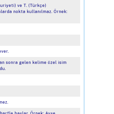
uriyeti) ve T. (Türkçe)
alarda nokta kullanılmaz. Örnek:
ever.
an sonra gelen kelime özel isim
du.
lmez.
 harfle başlar. Örnek: Ayşe,