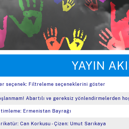
üye zıpla
YAYIN AKI
er seçenek:
Filtreleme seçeneklerini göster
şlanmam! Abartılı ve gereksiz yönlendirmelerden h
timleme: Ermenistan Bayrağı
rikatür: Can Korkusu - Çizen: Umut Sarıkaya