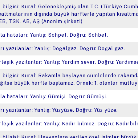
l bilgisi: Kural: Gelenekleşmiş olan T.C. (Türkiye Cumh
saltmalarının dışında büyük harflerle yapılan kısaltm
B, TSK, AB, AŞ (Anonim şirketi)
la hataları: Yanlış: Sohpet. Doğru: Sohbet.
rı yazılanlar: Yanlış: Doğalgaz. Doğru: Doğal gaz.
rleşik yazılanlar: Yanlış: Yardım sever. Doğru: Yardıms
l bilgisi: Kural: Rakamla başlayan cümlelerde rakamd
ğilse büyük harfle başlamaz. Örnek: 1. olanlar mutluy
la hataları: Yanlış: Gümişi. Doğru: Gümüşi.
rı yazılanlar: Yanlış: Yüzyüze. Doğru: Yüz yüze.
rleşik yazılanlar: Yanlış: Kadir bilmez. Doğru: Kadirbi
l bilgisi: Kural: Hayvanlara verilen özel isimler büyük