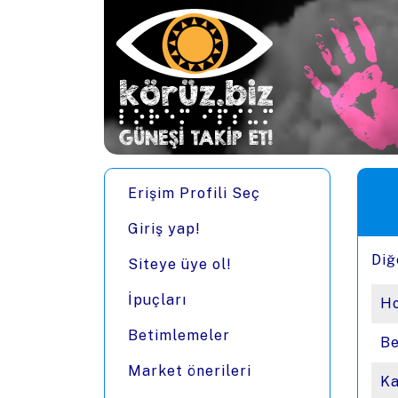
Ana içeriğe zıpla
Men
Erişim Profili Seç
Giriş yap!
Diğ
Siteye üye ol!
İpuçları
Ho
Betimlemeler
Be
Market önerileri
Ka