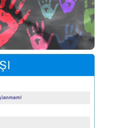
ŞI
oşlanmam!