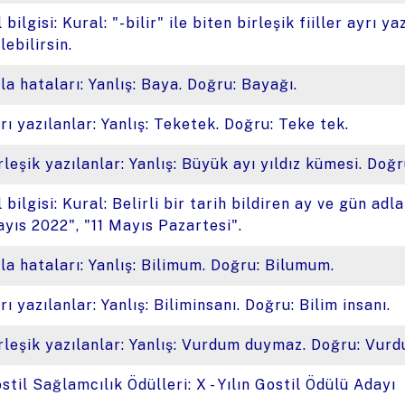
l bilgisi: Kural: "-bilir" ile biten birleşik fiiller ayrı y
lebilirsin.
la hataları: Yanlış: Baya. Doğru: Bayağı.
rı yazılanlar: Yanlış: Teketek. Doğru: Teke tek.
rleşik yazılanlar: Yanlış: Büyük ayı yıldız kümesi. Doğ
l bilgisi: Kural: Belirli bir tarih bildiren ay ve gün ad
yıs 2022", "11 Mayıs Pazartesi".
la hataları: Yanlış: Bilimum. Doğru: Bilumum.
rı yazılanlar: Yanlış: Biliminsanı. Doğru: Bilim insanı.
rleşik yazılanlar: Yanlış: Vurdum duymaz. Doğru: Vu
stil Sağlamcılık Ödülleri: X - Yılın Gostil Ödülü Adayı