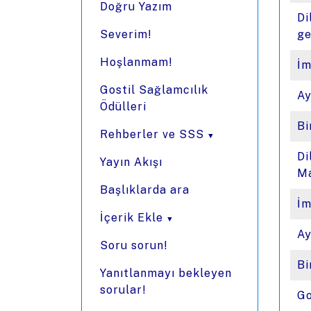
Doğru Yazım
Di
Severim!
ge
Hoşlanmam!
İm
Gostil Sağlamcılık
Ay
Ödülleri
Bi
Rehberler ve SSS
Di
Yayın Akışı
Ma
Başlıklarda ara
İm
İçerik Ekle
Ay
Soru sorun!
Bi
Yanıtlanmayı bekleyen
sorular!
Go