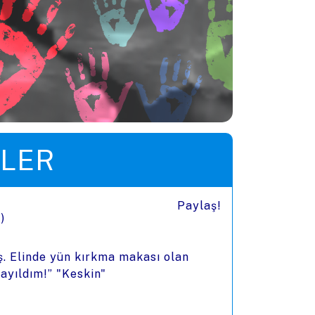
LER
Paylaş!
ı)
ş. Elinde yün kırkma makası olan
ayıldım!” "Keskin"