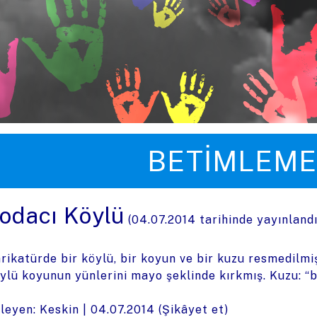
üye zıpla
BETIMLEME
odacı Köylü
(
04.07.2014
tarihinde yayınland
rikatürde bir köylü, bir koyun ve bir kuzu resmedilmi
ylü koyunun yünlerini mayo şeklinde kırkmış. Kuzu: “b
leyen: Keskin |
04.07.2014
(
Şikâyet et
)