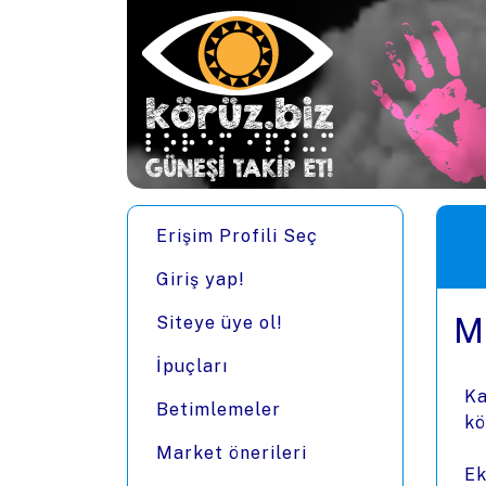
Ana içeriğe zıpla
Men
Erişim Profili Seç
Giriş yap!
M
Siteye üye ol!
İpuçları
Ka
Betimlemeler
kö
Market önerileri
Ek