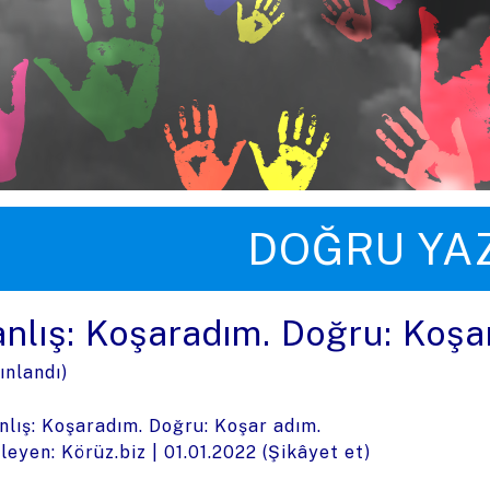
üye zıpla
DOĞRU YA
anlış: Koşaradım. Doğru: Koşa
ınlandı)
nlış: Koşaradım. Doğru: Koşar adım.
leyen: Körüz.biz |
01.01.2022
(
Şikâyet et
)