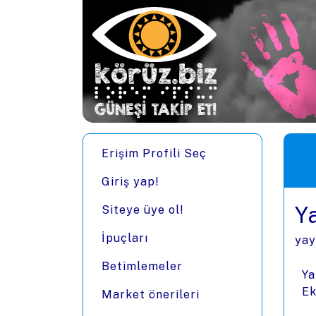
Ana içeriğe zıpla
Men
Erişim Profili Seç
Giriş yap!
Y
Siteye üye ol!
İpuçları
yay
Betimlemeler
Ya
Ek
Market önerileri