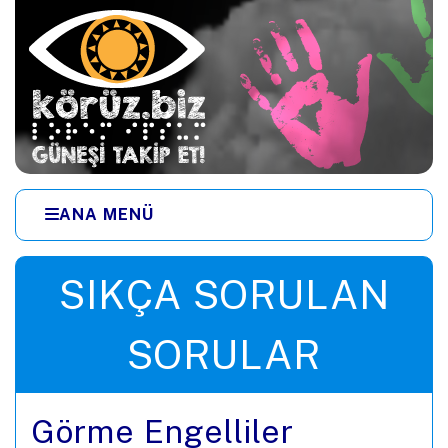
Ana içeriğe zıpla
ANA MENÜ
Menüye zıpla
SIKÇA SORULAN
SORULAR
Görme Engelliler