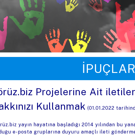
üye zıpla
İPUÇLAR
örüz.biz Projelerine Ait ileti
akkınızı Kullanmak
(
01.01.2022
tarihin
rüz.biz yayın hayatına başladığı 2014 yılından bu ya
duğu e-posta gruplarına duyuru amaçlı ileti gönderme