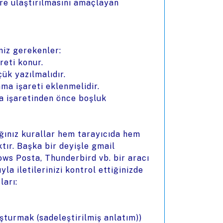
ere ulaştırılmasını amaçlayan
niz gerekenler:
reti konur.
çük yazılmalıdır.
ma işareti eklenmelidir.
a işaretinden önce boşluk
ağınız kurallar hem tarayıcıda hem
tır. Başka bir deyişle gmail
ows Posta, Thunderbird vb. bir aracı
la iletilerinizi kontrol ettiğinizde
ları:
luşturmak (sadeleştirilmiş anlatım))