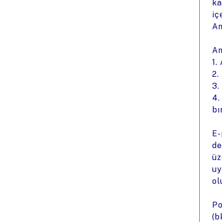
ka
iç
An
An
1.
2.
3.
4.
bı
E-
de
üz
uy
ol
Po
(b