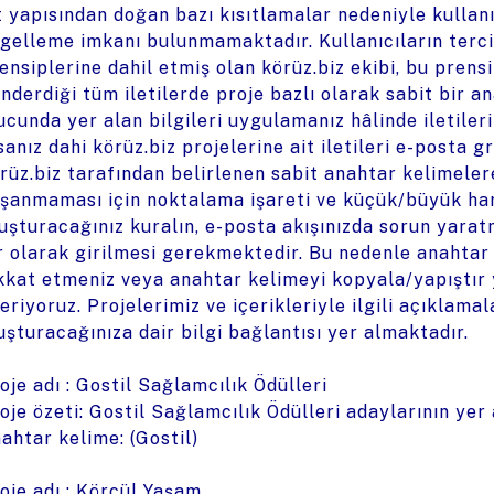
t yapısından doğan bazı kısıtlamalar nedeniyle kullan
gelleme imkanı bulunmamaktadır. Kullanıcıların terci
ensiplerine dahil etmiş olan körüz.biz ekibi, bu pren
nderdiği tüm iletilerde proje bazlı olarak sabit bir 
ucunda yer alan bilgileri uygulamanız hâlinde iletiler
sanız dahi körüz.biz projelerine ait iletileri e-posta g
rüz.biz tarafından belirlenen sabit anahtar kelimeler
şanmaması için noktalama işareti ve küçük/büyük harf
uşturacağınız kuralın, e-posta akışınızda sorun yarat
r olarak girilmesi gerekmektedir. Bu nedenle anahtar k
kkat etmeniz veya anahtar kelimeyi kopyala/yapıştır
eriyoruz. Projelerimiz ve içerikleriyle ilgili açıklamal
uşturacağınıza dair bilgi bağlantısı yer almaktadır.
oje adı : Gostil Sağlamcılık Ödülleri
oje özeti: Gostil Sağlamcılık Ödülleri adaylarının yer 
ahtar kelime: (Gostil)
oje adı : Körcül Yaşam