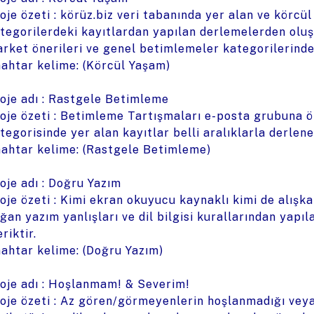
oje özeti : körüz.biz veri tabanında yer alan ve körcül 
tegorilerdeki kayıtlardan yapılan derlemelerden oluşa
rket önerileri ve genel betimlemeler kategorilerinden
ahtar kelime: (Körcül Yaşam)
oje adı : Rastgele Betimleme
oje özeti : Betimleme Tartışmaları e-posta grubuna öz
tegorisinde yer alan kayıtlar belli aralıklarla derlene
ahtar kelime: (Rastgele Betimleme)
oje adı : Doğru Yazım
oje özeti : Kimi ekran okuyucu kaynaklı kimi de alış
ğan yazım yanlışları ve dil bilgisi kurallarından yapı
eriktir.
ahtar kelime: (Doğru Yazım)
oje adı : Hoşlanmam! & Severim!
oje özeti : Az gören/görmeyenlerin hoşlanmadığı veya