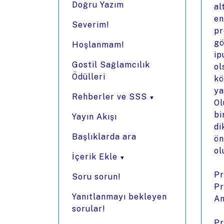
Doğru Yazım
al
en
Severim!
pr
gö
Hoşlanmam!
ip
Gostil Sağlamcılık
ol
Ödülleri
kö
ya
Rehberler ve SSS
Ol
bi
Yayın Akışı
di
Başlıklarda ara
ön
ol
İçerik Ekle
Pr
Soru sorun!
Pr
Yanıtlanmayı bekleyen
An
sorular!
Pr