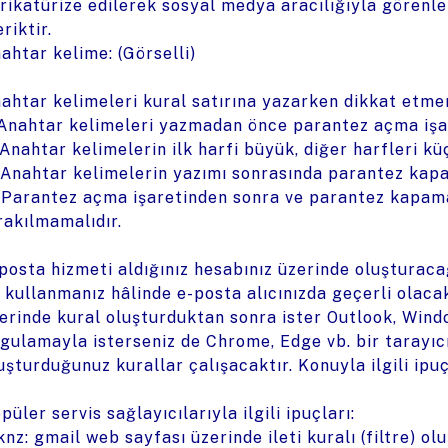
rikatürize edilerek sosyal medya aracılığıyla görenl
eriktir.
ahtar kelime: (Görselli)
ahtar kelimeleri kural satırına yazarken dikkat etme
 Anahtar kelimeleri yazmadan önce parantez açma işa
 Anahtar kelimelerin ilk harfi büyük, diğer harfleri kü
 Anahtar kelimelerin yazımı sonrasında parantez kapa
 Parantez açma işaretinden sonra ve parantez kapam
rakılmamalıdır.
posta hizmeti aldığınız hesabınız üzerinde oluşturac
 kullanmanız hâlinde e-posta alıcınızda geçerli olacak
erinde kural oluşturduktan sonra ister Outlook, Wind
gulamayla isterseniz de Chrome, Edge vb. bir tarayıcıy
uşturduğunuz kurallar çalışacaktır. Konuyla ilgili ipuç
püler servis sağlayıcılarıyla ilgili ipuçları:
knz: gmail web sayfası üzerinde ileti kuralı (filtre) o