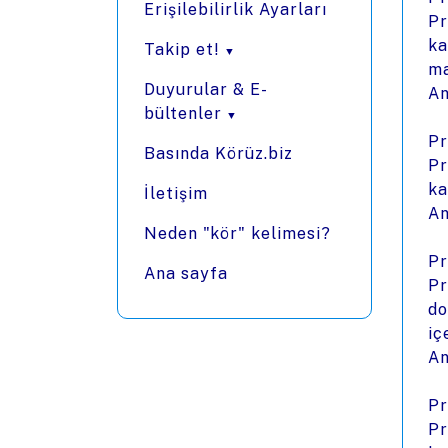
Erişilebilirlik Ayarları
Pr
ka
Takip et!
ma
Duyurular & E-
An
bültenler
Pr
Basında Körüz.biz
Pr
ka
İletişim
An
Neden "kör" kelimesi?
Pr
Ana sayfa
Pr
do
iç
An
Pr
Pr