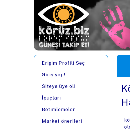
Ana içeriğe zıpla
Men
Erişim Profili Seç
Giriş yap!
K
Siteye üye ol!
İpuçları
H
Betimlemeler
kö
Market önerileri
ol