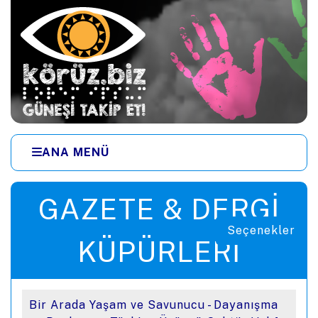
Ana içeriğe zıpla
ANA MENÜ
Menüye zıpla
GAZETE & DERGI
Seçenekler
KÜPÜRLERI
Bir Arada Yaşam ve Savunucu - Dayanışma