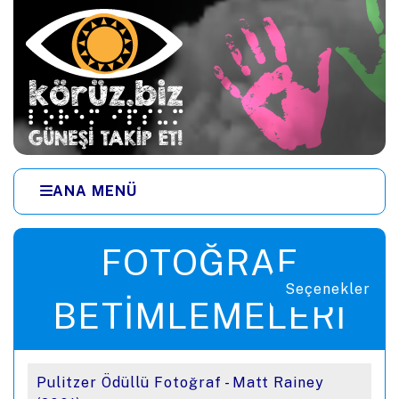
Ana içeriğe zıpla
ANA MENÜ
Menüye zıpla
FOTOĞRAF
Seçenekler
BETIMLEMELERI
Pulitzer Ödüllü Fotoğraf - Matt Rainey