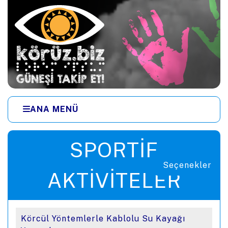
Ana içeriğe zıpla
ANA MENÜ
Menüye zıpla
SPORTIF
Seçenekler
AKTIVITELER
Körcül Yöntemlerle Kablolu Su Kayağı