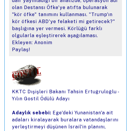
dair yayınladığı bir analizde, operasyon adı
olan Destansı Öfke'ye atıfta bulunarak
"kör öfke" tanımını kullanması. "Trump'ın
kör öfkesi ABD'ye felaketi mi getirecek?"
başlığına yer vermesi. Körlüğü farklı
olgularla eşleştirerek aşağılaması.
Ekleyen: Anonim
Paylaş!
KKTC Dışişleri Bakanı Tahsin Ertuğruloğlu -
Yılın Gostil Ödülü Adayı
Adaylık sebebi:
Ege'deki Yunanistan'a ait
adaları kiralayarak buralara vatandaşlarını
yerleştirmeyi düşünen İsrail'in planını,