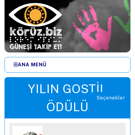
Ana içeriğe zıpla
ANA MENÜ
Menüye zıpla
YILIN GOSTIL
Seçenekler
ÖDÜLÜ