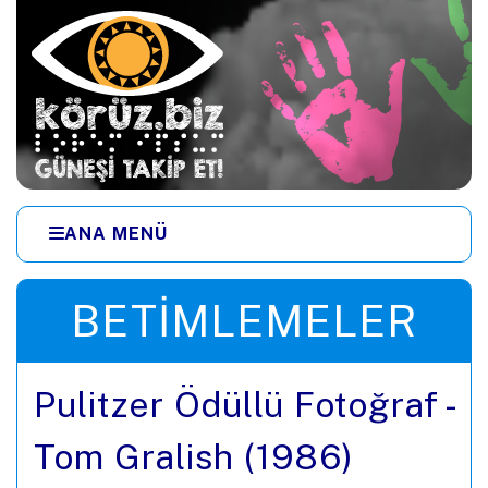
Ana içeriğe zıpla
ANA MENÜ
Menüye zıpla
BETIMLEMELER
Pulitzer Ödüllü Fotoğraf -
Tom Gralish (1986)