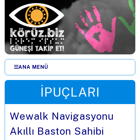
Ana içeriğe zıpla
ANA MENÜ
Menüye zıpla
İPUÇLARI
Wewalk Navigasyonu
Akıllı Baston Sahibi