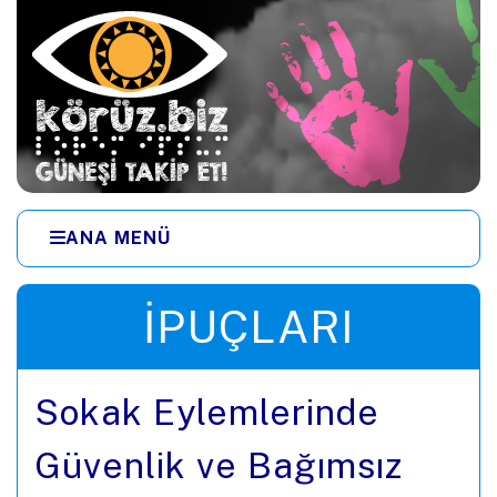
Ana içeriğe zıpla
ANA MENÜ
Menüye zıpla
İPUÇLARI
Sokak Eylemlerinde
Güvenlik ve Bağımsız