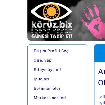
Ana içeriğe zıpla
Men
Erişim Profili Seç
Giriş yap!
A
Siteye üye ol!
İpuçları
O
Betimlemeler
el
Market önerileri
çı