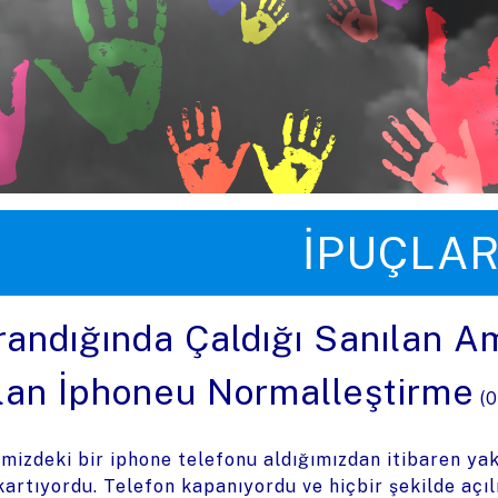
üye zıpla
İPUÇLAR
randığında Çaldığı Sanılan A
lan İphoneu Normalleştirme
(
0
imizdeki bir iphone telefonu aldığımızdan itibaren ya
kartıyordu. Telefon kapanıyordu ve hiçbir şekilde açı