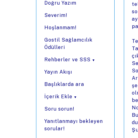
Doğru Yazım
te
so
Severim!
ay
pa
Hoşlanmam!
Gostil Sağlamcılık
Te
Ödülleri
Ta
çı
Rehberler ve SSS
Se
So
Yayın Akışı
Ar
Başlıklarda ara
şe
ol
İçerik Ekle
be
No
Soru sorun!
Bu
Yanıtlanmayı bekleyen
du
sorular!
Ş