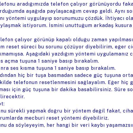
lefonu aradığımızda telefon çalıyor görünüyordu faka
rduğumda aşağıda paylaşacağım cevap geldi. Aynı so
nı yöntemi uygulayıp sorunumuzu çözdük. İhtiyacı olan
ylaşmak istiyorum. İsmini unuttuğum arkadaş kusura
lefon çalıyor görünüp kapalı olduğu zaman yapılması
m reset süreci bu sorunu çözüyor diyebilirim, eğer c
kmamışsa. Aşağıdaki yazdığım yöntemi uygulamanız ci
s açma tuşuna 1 saniye basıp bırakalım.
nra ses kısma tuşuna 1 saniye basıp bırakalım.
dından hiç bir tuşa basmadan sadece güç tuşuna orta
kilde telefonun resetlenmesini sağlayalım. Eğer hiç 
ması için güç tuşuna bir dakika basabilirsiniz. Süre
lirecektir.
t:
nu sürekli yapmak doğru bir yöntem değil fakat, cih
rumlarda mecburi reset yöntemi diyebiliriz.
unu da söyleyeyim, her hangi bir veri kaybı yaşamazsın