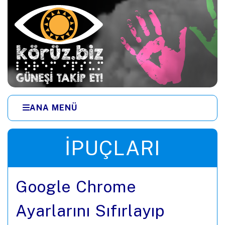
Ana içeriğe zıpla
ANA MENÜ
Menüye zıpla
İPUÇLARI
Google Chrome
Ayarlarını Sıfırlayıp