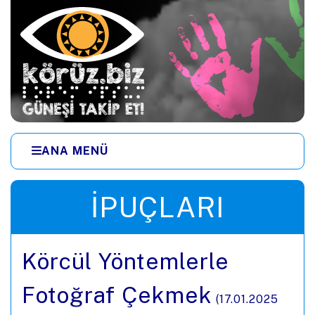
Ana içeriğe zıpla
ANA MENÜ
Menüye zıpla
İPUÇLARI
Körcül Yöntemlerle
Fotoğraf Çekmek
(
17.01.2025