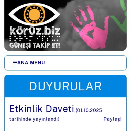
Ana içeriğe zıpla
ANA MENÜ
Menüye zıpla
DUYURULAR
Etkinlik Daveti
(
01.10.2025
tarihinde yayınlandı)
Paylaş!