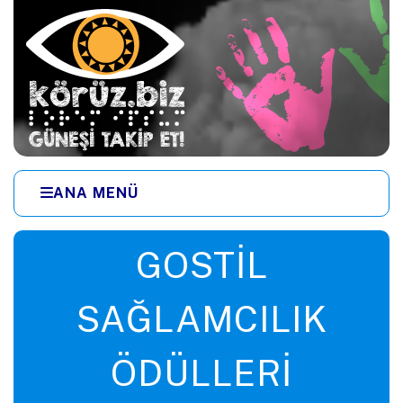
Ana içeriğe zıpla
ANA MENÜ
Menüye zıpla
GOSTIL
SAĞLAMCILIK
ÖDÜLLERI