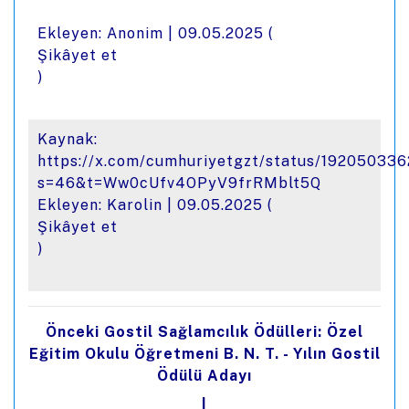
Ekleyen: Anonim |
09.05.2025
(
Şikâyet et
)
Kaynak:
https://x.com/cumhuriyetgzt/status/1920503
s=46&t=Ww0cUfv4OPyV9frRMblt5Q
Ekleyen: Karolin |
09.05.2025
(
Şikâyet et
)
Önceki Gostil Sağlamcılık Ödülleri: Özel
Eğitim Okulu Öğretmeni B. N. T. - Yılın Gostil
Ödülü Adayı
|