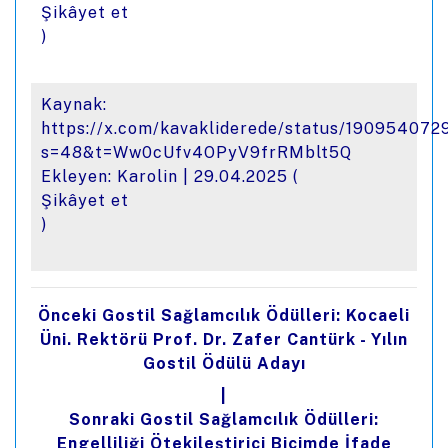
Şikâyet et
)
Kaynak:
https://x.com/kavakliderede/status/19095407
s=48&t=Ww0cUfv4OPyV9frRMblt5Q
Ekleyen: Karolin |
29.04.2025
(
Şikâyet et
)
Önceki Gostil Sağlamcılık Ödülleri: Kocaeli
Üni. Rektörü Prof. Dr. Zafer Cantürk - Yılın
Gostil Ödülü Adayı
|
Sonraki Gostil Sağlamcılık Ödülleri:
Engelliliği Ötekileştirici Biçimde İfade