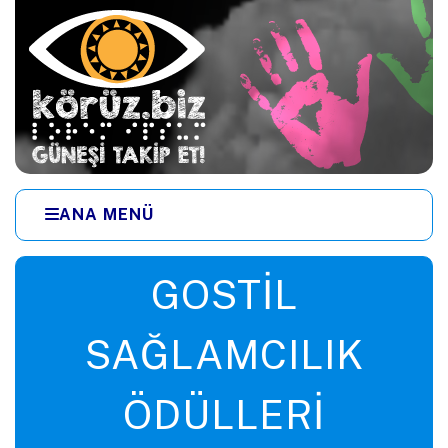
Ana içeriğe zıpla
ANA MENÜ
Menüye zıpla
GOSTIL
SAĞLAMCILIK
ÖDÜLLERI