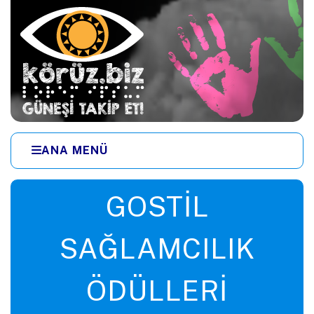
Ana içeriğe zıpla
ANA MENÜ
Menüye zıpla
GOSTIL
SAĞLAMCILIK
ÖDÜLLERI