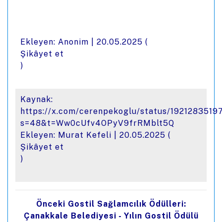
Ekleyen: Anonim |
20.05.2025
(
Şikâyet et
)
Kaynak:
https://x.com/cerenpekoglu/status/192128351
s=48&t=Ww0cUfv4OPyV9frRMblt5Q
Ekleyen: Murat Kefeli |
20.05.2025
(
Şikâyet et
)
Önceki Gostil Sağlamcılık Ödülleri:
Çanakkale Belediyesi - Yılın Gostil Ödülü