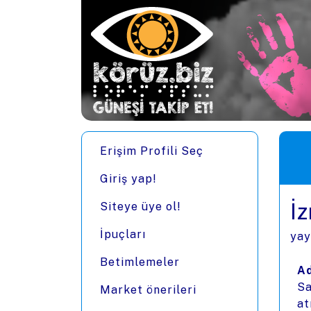
Ana içeriğe zıpla
Men
Erişim Profili Seç
Giriş yap!
İz
Siteye üye ol!
İpuçları
yay
Betimlemeler
Ad
Sa
Market önerileri
at