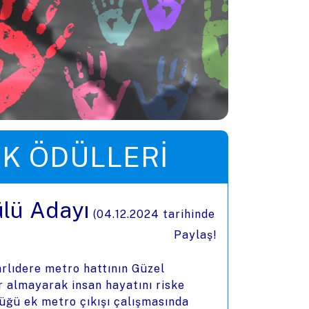
IK ÖDÜLLERI
ülü Adayı
(
04.12.2024
tarihinde
Paylaş!
arlıdere metro hattının Güzel
r almayarak insan hayatını riske
tüğü ek metro çıkışı çalışmasında