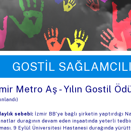
üye zıpla
GOSTIL SAĞLAMCIL
mir Metro Aş - Yılın Gostil Öd
ınlandı)
aylık sebebi:
İzmir BB'ye bağlı şirketin yaptırdığı N
natlar durağının devam eden inşaatında yeterli tedbi
ması. 9 Eylül Üniversitesi Hastanesi durağında yürüt