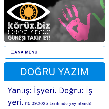
Ana içeriğe zıpla
ANA MENÜ
Menüye zıpla
DOĞRU YAZIM
Yanlış: İşyeri. Doğru: İş
yeri.
(
15.09.2025
tarihinde yayınlandı)