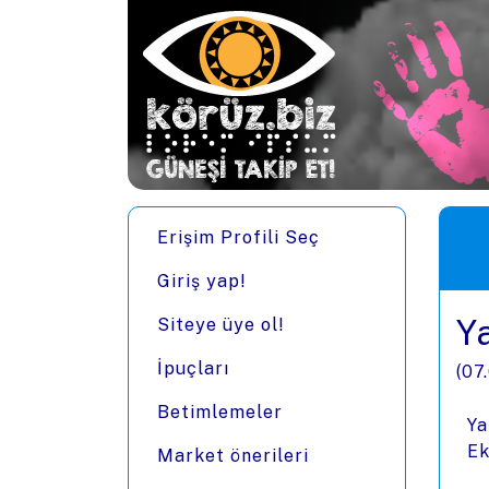
Ana içeriğe zıpla
Men
Erişim Profili Seç
Giriş yap!
Y
Siteye üye ol!
İpuçları
(
07
Betimlemeler
Ya
Ek
Market önerileri