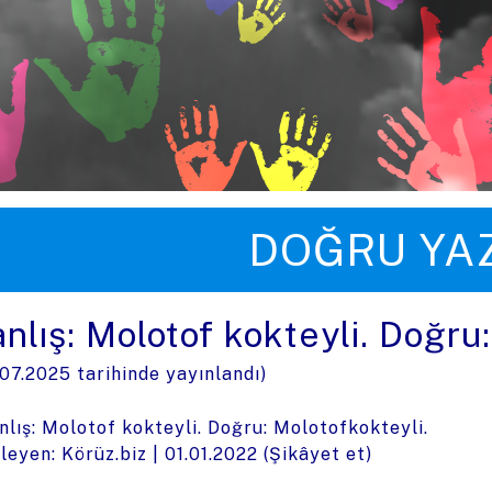
üye zıpla
DOĞRU YA
anlış: Molotof kokteyli. Doğru
.07.2025
tarihinde yayınlandı)
nlış: Molotof kokteyli. Doğru: Molotofkokteyli.
leyen: Körüz.biz |
01.01.2022
(
Şikâyet et
)