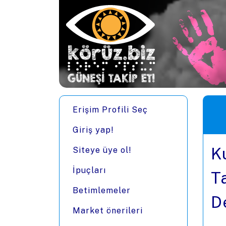
Ana içeriğe zıpla
Men
Erişim Profili Seç
Giriş yap!
K
Siteye üye ol!
İpuçları
T
Betimlemeler
D
Market önerileri