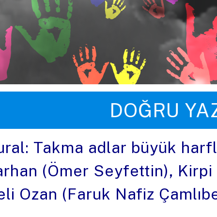
üye zıpla
DOĞRU YA
ural: Takma adlar büyük harfl
arhan (Ömer Seyfettin), Kirpi 
eli Ozan (Faruk Nafiz Çamlıbe