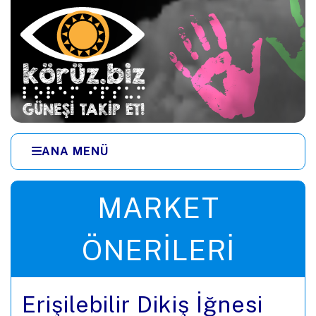
Ana içeriğe zıpla
ANA MENÜ
Menüye zıpla
MARKET
ÖNERILERI
Erişilebilir Dikiş İğnesi