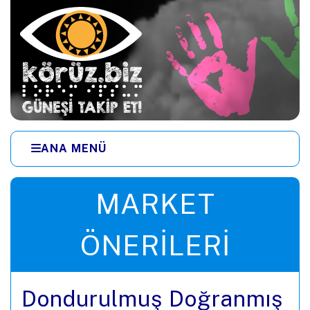
Ana içeriğe zıpla
ANA MENÜ
Menüye zıpla
MARKET
ÖNERILERI
Dondurulmuş Doğranmış