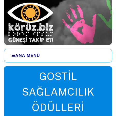
Ana içeriğe zıpla
ANA MENÜ
Menüye zıpla
GOSTIL
SAĞLAMCILIK
ÖDÜLLERI