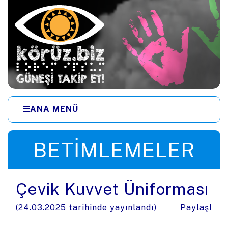
Ana içeriğe zıpla
ANA MENÜ
Menüye zıpla
BETIMLEMELER
Çevik Kuvvet Üniforması
(
24.03.2025
tarihinde yayınlandı)
Paylaş!