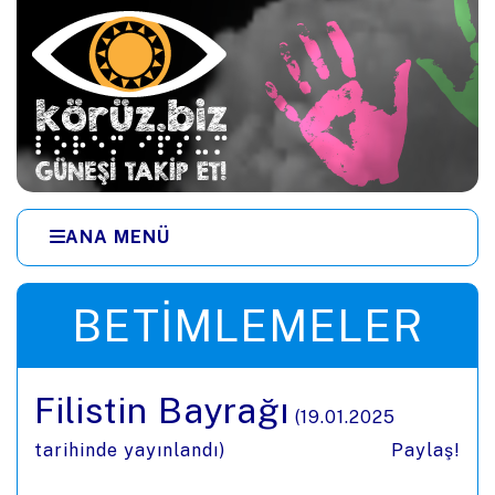
Ana içeriğe zıpla
ANA MENÜ
Menüye zıpla
BETIMLEMELER
Filistin Bayrağı
(
19.01.2025
tarihinde yayınlandı)
Paylaş!