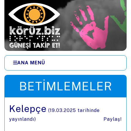
Ana içeriğe zıpla
ANA MENÜ
Menüye zıpla
BETIMLEMELER
Kelepçe
(
19.03.2025
tarihinde
yayınlandı)
Paylaş!