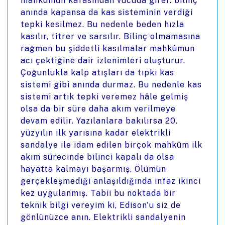
mahkûmun kafasından vücuda girer. bilinç
anında kapansa da kas sisteminin verdiği
tepki kesilmez. Bu nedenle beden hızla
kasılır, titrer ve sarsılır. Bilinç olmamasına
rağmen bu şiddetli kasılmalar mahkûmun
acı çektiğine dair izlenimleri oluşturur.
Çoğunlukla kalp atışları da tıpkı kas
sistemi gibi anında durmaz. Bu nedenle kas
sistemi artık tepki veremez hâle gelmiş
olsa da bir süre daha akım verilmeye
devam edilir. Yazılanlara bakılırsa 20.
yüzyılın ilk yarısına kadar elektrikli
sandalye ile idam edilen birçok mahkûm ilk
akım sürecinde bilinci kapalı da olsa
hayatta kalmayı başarmış. Ölümün
gerçekleşmediği anlaşıldığında infaz ikinci
kez uygulanmış. Tabii bu noktada bir
teknik bilgi vereyim ki, Edison'u siz de
gönlünüzce anın. Elektrikli sandalyenin