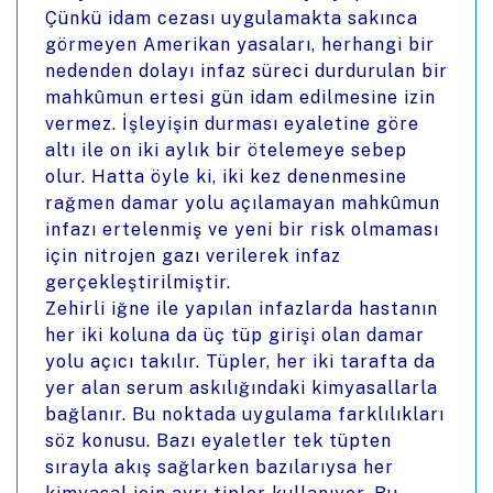
Çünkü idam cezası uygulamakta sakınca
görmeyen Amerikan yasaları, herhangi bir
nedenden dolayı infaz süreci durdurulan bir
mahkûmun ertesi gün idam edilmesine izin
vermez. İşleyişin durması eyaletine göre
altı ile on iki aylık bir ötelemeye sebep
olur. Hatta öyle ki, iki kez denenmesine
rağmen damar yolu açılamayan mahkûmun
infazı ertelenmiş ve yeni bir risk olmaması
için nitrojen gazı verilerek infaz
gerçekleştirilmiştir.
Zehirli iğne ile yapılan infazlarda hastanın
her iki koluna da üç tüp girişi olan damar
yolu açıcı takılır. Tüpler, her iki tarafta da
yer alan serum askılığındaki kimyasallarla
bağlanır. Bu noktada uygulama farklılıkları
söz konusu. Bazı eyaletler tek tüpten
sırayla akış sağlarken bazılarıysa her