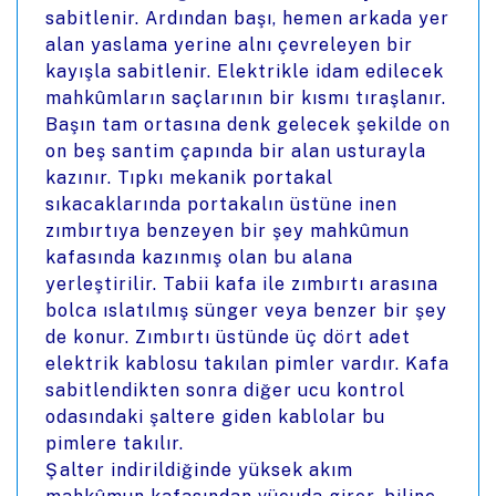
sabitlenir. Ardından başı, hemen arkada yer
alan yaslama yerine alnı çevreleyen bir
kayışla sabitlenir. Elektrikle idam edilecek
mahkûmların saçlarının bir kısmı tıraşlanır.
Başın tam ortasına denk gelecek şekilde on
on beş santim çapında bir alan usturayla
kazınır. Tıpkı mekanik portakal
sıkacaklarında portakalın üstüne inen
zımbırtıya benzeyen bir şey mahkûmun
kafasında kazınmış olan bu alana
yerleştirilir. Tabii kafa ile zımbırtı arasına
bolca ıslatılmış sünger veya benzer bir şey
de konur. Zımbırtı üstünde üç dört adet
elektrik kablosu takılan pimler vardır. Kafa
sabitlendikten sonra diğer ucu kontrol
odasındaki şaltere giden kablolar bu
pimlere takılır.
Şalter indirildiğinde yüksek akım