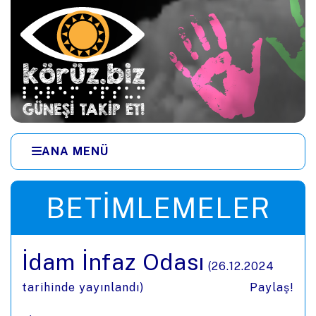
Ana içeriğe zıpla
ANA MENÜ
Menüye zıpla
BETIMLEMELER
İdam İnfaz Odası
(
26.12.2024
tarihinde yayınlandı)
Paylaş!