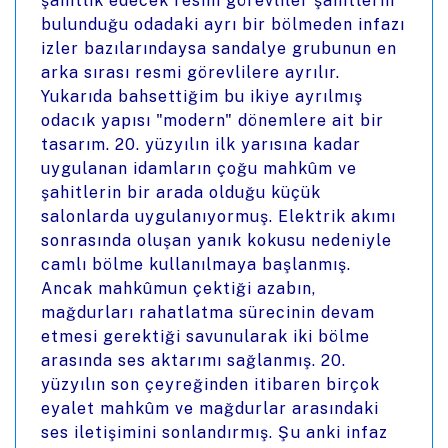
şahitlik edecek resmi görevliler şahitlerin
bulunduğu odadaki ayrı bir bölmeden infazı
izler bazılarındaysa sandalye grubunun en
arka sırası resmi görevlilere ayrılır.
Yukarıda bahsettiğim bu ikiye ayrılmış
odacık yapısı "modern" dönemlere ait bir
tasarım. 20. yüzyılın ilk yarısına kadar
uygulanan idamların çoğu mahkûm ve
şahitlerin bir arada olduğu küçük
salonlarda uygulanıyormuş. Elektrik akımı
sonrasında oluşan yanık kokusu nedeniyle
camlı bölme kullanılmaya başlanmış.
Ancak mahkûmun çektiği azabın,
mağdurları rahatlatma sürecinin devam
etmesi gerektiği savunularak iki bölme
arasında ses aktarımı sağlanmış. 20.
yüzyılın son çeyreğinden itibaren birçok
eyalet mahkûm ve mağdurlar arasındaki
ses iletişimini sonlandırmış. Şu anki infaz