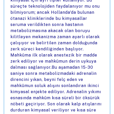
kimyasal için ayrı tipler kullanıyor. Bu
süreçte teknolojiden faydalanıyor mu onu
bilmiyorum; ancak Hollanda'da bulunan
ötanazi kliniklerinde bu kimyasallar
seruma verildikten sonra hastanın
metabolizmasına akacak olan boruyu
kilitleyen mekanizma zaman ayarlı olarak
çalışıyor ve belirtilen zaman dolduğunda
zerk süreci kendiliğinden başlıyor.
Mahkûma ilk olarak anestezik bir madde
zerk ediliyor ve mahkûmun derin uykuya
dalması sağlanıyor.Bu aşamadan 15-30
saniye sonra metabolizmadaki adrenalin
direncini yıkan, beyni felç eden ve
mahkûmun soluk alışını sonlandıran ikinci
kimyasal enjekte ediliyor. Adrenalin yıkımı
esnasında mahkûm kısa süreli bir öksürük
nöbeti geçiriyor. Son olarak kalp atışlarını
durduran kimyasal veriliyor ve kısa süre