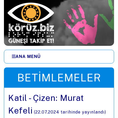
Ana içeriğe zıpla
ANA MENÜ
Menüye zıpla
BETIMLEMELER
Katil - Çizen: Murat
Kefeli
(
22.07.2024
tarihinde yayınlandı)