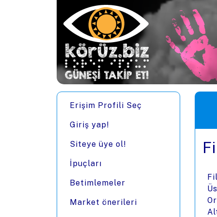
Ana içeriğe zıpla
Men
Erişim Profili Seç
Giriş yap!
Fi
Siteye üye ol!
İpuçları
Fi
Betimlemeler
Üs
Or
Market önerileri
Al