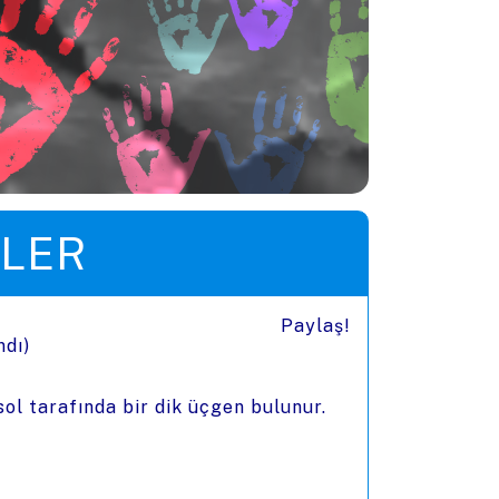
LER
Paylaş!
ndı)
sol tarafında bir dik üçgen bulunur.