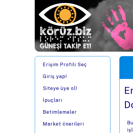
Ana içeriğe zıpla
Men
Erişim Profili Seç
Giriş yap!
E
Siteye üye ol!
İpuçları
D
Betimlemeler
Bu
Market önerileri
iş