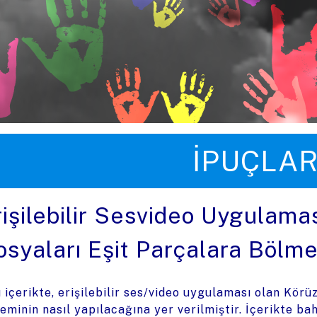
üye zıpla
İPUÇLAR
rişilebilir Sesvideo Uygulamas
osyaları Eşit Parçalara Bölm
 içerikte, erişilebilir ses/video uygulaması olan Körü
leminin nasıl yapılacağına yer verilmiştir. İçerikte b