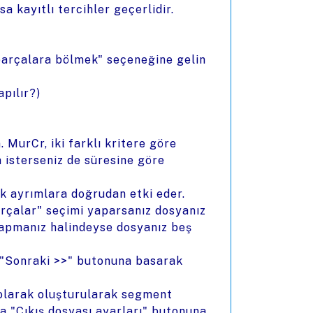
sa kayıtlı tercihler geçerlidir.
 parçalara bölmek" seçeneğine gelin
pılır?)
 MurCr, iki farklı kritere göre
a isterseniz de süresine göre
ak ayrımlara doğrudan etki eder.
parçalar" seçimi yaparsanız dosyanız
yapmanız halindeyse dosyanız beş
a "Sonraki >>" butonuna basarak
olarak oluşturularak segment
ya "Çıkış dosyası ayarları" butonuna