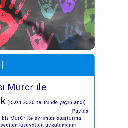
I
ı Murcr ile
ek
(
15.04.2026
tarihinde yayınlandı)
Paylaş!
z.biz MurCr ile ayrımlar oluşturma
ahsedilen kısayollar, uygulamanın