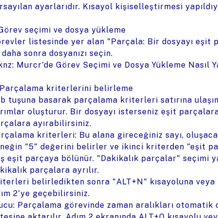
rsayılan ayarlarıdır. Kısayol kişiselleştirmesi yapıldıy
 Görev seçimi ve dosya yükleme
revler listesinde yer alan "Parçala: Bir dosyayı eşit
 daha sonra dosyanızı seçin.
knz: Murcr'de Görev Seçimi ve Dosya Yükleme Nasıl Ya
 Parçalama kriterlerini belirleme
b tuşuna basarak parçalama kriterleri satırına ulaşın.
rımlar oluşturur. Bir dosyayı isterseniz eşit parçalar
rçalara ayırabilirsiniz.
rçalama kriterleri: Bu alana gireceğiniz sayı, oluşac
neğin "5" değerini belirler ve ikinci kriterden "eşit 
ş eşit parçaya bölünür. "Dakikalık parçalar" seçimi 
kikalık parçalara ayrılır.
iterleri belirledikten sonra "ALT+N" kısayoluna vey
ım 2'ye geçebilirsiniz.
ucu: Parçalama görevinde zaman aralıkları otomatik 
stesine aktarılır. Adım 2 ekranında ALT+O kısayolu ve