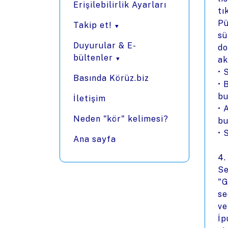
Erişilebilirlik Ayarları
tı
Pü
Takip et!
sü
Duyurular & E-
do
bültenler
ak
• 
Basında Körüz.biz
• 
bu
İletişim
• 
Neden "kör" kelimesi?
bu
• 
Ana sayfa
4.
Se
"G
se
ve
İp