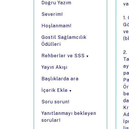
Doğru Yazım
va
Severim!
1.
Gö
Hoşlanmam!
ve
Gostil Sağlamcılık
(b
Ödülleri
2.
Rehberler ve SSS
Ta
ay
Yayın Akışı
pa
Başlıklarda ara
Pa
Ör
İçerik Ekle
be
da
Soru sorun!
Kr
Yanıtlanmayı bekleyen
Ad
sorular!
İp
li