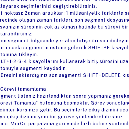
klayarak seçimlerinizi değiştirebilirsiniz.
f noktası: Zaman aralıkları 1 milisaniyelik farklarla 
recinde oluşan zaman farkları, son segment dosyasın
syanızın süresinin çok az olması halinde bu süreyi bi
tarabilirsiniz:
Son segment bilgisinde yer alan bitiş süresini dinleyin
Bir önceki segmentin üstüne gelerek SHIFT+E kısayo
tonuna tıklayın.
ALT+1-2-3-4 kısayollarını kullanarak bitiş süresini uz
tonuyla segmenti kaydedin.
Süresini aktardığınız son segmenti SHIFT+DELETE kısa
 Görevi tamamlama
gment listeniz hazırlandıktan sonra yapmanız gereke
örevi Tamamla" butonuna basmaktır. Görev sonuçland
çimler karşınıza gelir. Bu seçimlerle çıkış dizinini açab
ya çıkış dizinini yeni bir göreve yönlendirebilirsiniz.
ucu: MurCr, parçalama görevinde hızlı bölme yöntemler