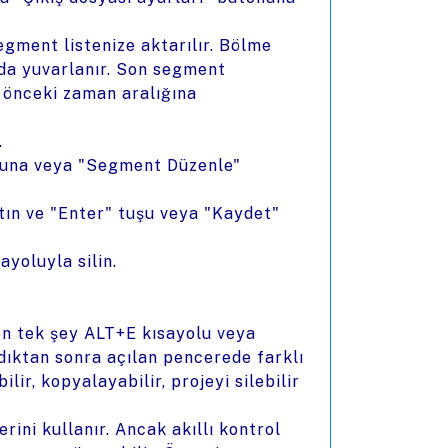
segment listenize aktarılır. Bölme
da yuvarlanır. Son segment
r önceki zaman aralığına
.
luna veya "Segment Düzenle"
atın ve "Enter" tuşu veya "Kaydet"
yoluyla silin.
n tek şey ALT+E kısayolu veya
ıktan sonra açılan pencerede farklı
ilir, kopyalayabilir, projeyi silebilir
ini kullanır. Ancak akıllı kontrol