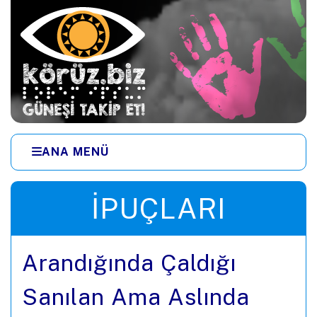
Ana içeriğe zıpla
ANA MENÜ
Menüye zıpla
İPUÇLARI
Arandığında Çaldığı
Sanılan Ama Aslında