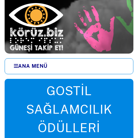
Ana içeriğe zıpla
ANA MENÜ
Menüye zıpla
GOSTIL
SAĞLAMCILIK
ÖDÜLLERI