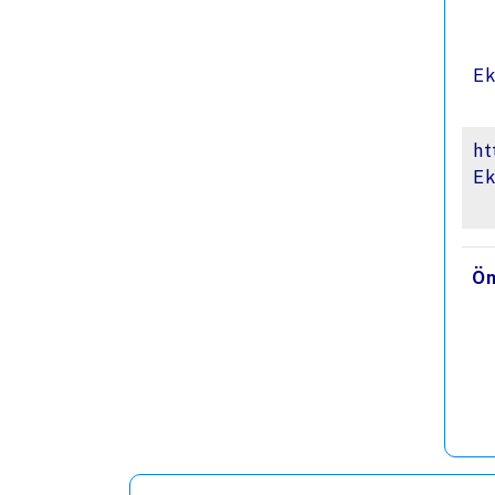
Ek
ht
Ek
Ön