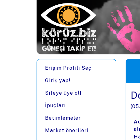
Ana içeriğe zıpla
Men
Erişim Profili Seç
Giriş yap!
D
Siteye üye ol!
İpuçları
(
05
Betimlemeler
Ad
al
Market önerileri
Ha