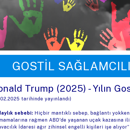
üye zıpla
GOSTIL SAĞLAMCIL
onald Trump (2025) - Yılın Go
.02.2025
tarihinde yayınlandı)
aylık sebebi:
Hiçbir mantıklı sebep, bağlantı yokken
mamalarına rağmen ABD'de yaşanan uçak kazasına iliş
vacılık İdaresi ağır zihinsel engelli kişileri işe alıyor