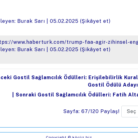
leyen: Burak Sarı |
05.02.2025
(
Şikâyet et
)
tps://www.haberturk.com/trump-faa-agir-zihinsel-enge
leyen: Burak Sarı |
05.02.2025
(
Şikâyet et
)
ceki Gostil Sağlamcılık Ödülleri: Erişilebilirlik Kura
Gostil Ödülü Adayı
|
Sonraki Gostil Sağlamcılık Ödülleri: Fatih Alta
Sayfa: 67/120
Paylaş!
Copyright © körüz.biz