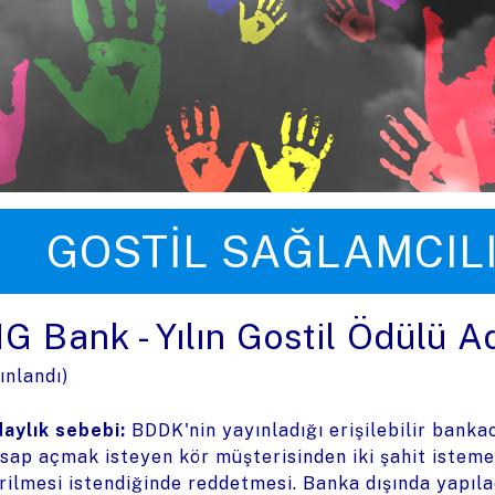
üye zıpla
GOSTIL SAĞLAMCIL
NG Bank - Yılın Gostil Ödülü A
ınlandı)
aylık sebebi:
BDDK'nin yayınladığı erişilebilir banka
sap açmak isteyen kör müşterisinden iki şahit istemesi
rilmesi istendiğinde reddetmesi. Banka dışında yapıla