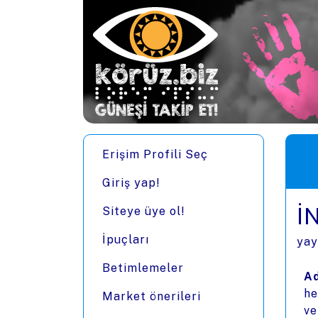
Ana içeriğe zıpla
Men
Erişim Profili Seç
Giriş yap!
İ
Siteye üye ol!
İpuçları
yay
Betimlemeler
Ad
he
Market önerileri
ve