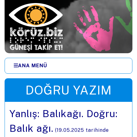
Ana içeriğe zıpla
ANA MENÜ
Menüye zıpla
DOĞRU YAZIM
Yanlış: Balıkağı. Doğru:
Balık ağı.
(
19.05.2025
tarihinde