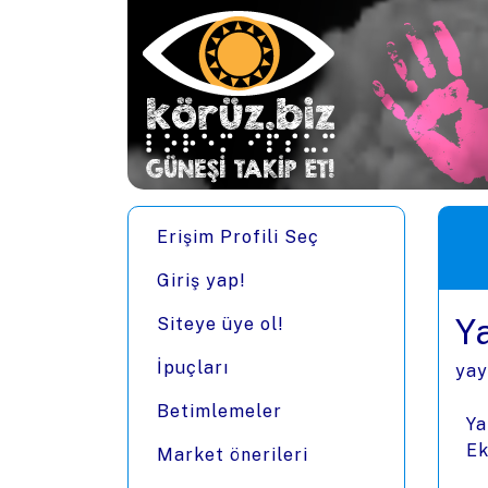
Ana içeriğe zıpla
Men
Erişim Profili Seç
Giriş yap!
Y
Siteye üye ol!
İpuçları
yay
Betimlemeler
Ya
Ek
Market önerileri