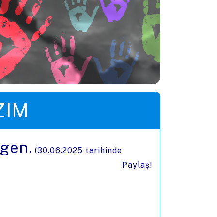
ZIM
çgen.
(
30.06.2025
tarihinde
Paylaş!