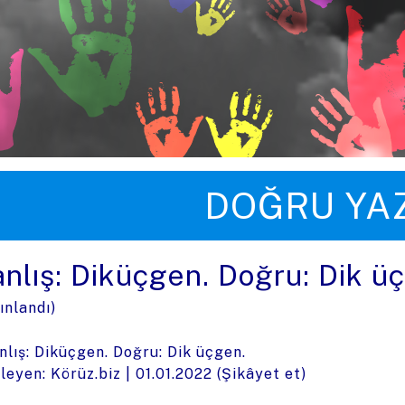
üye zıpla
DOĞRU YA
anlış: Diküçgen. Doğru: Dik ü
ınlandı)
nlış: Diküçgen. Doğru: Dik üçgen.
leyen: Körüz.biz |
01.01.2022
(
Şikâyet et
)