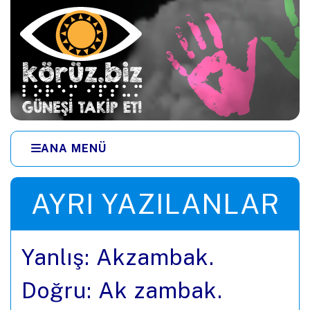
Ana içeriğe zıpla
ANA MENÜ
Menüye zıpla
AYRI YAZILANLAR
Yanlış: Akzambak.
Doğru: Ak zambak.