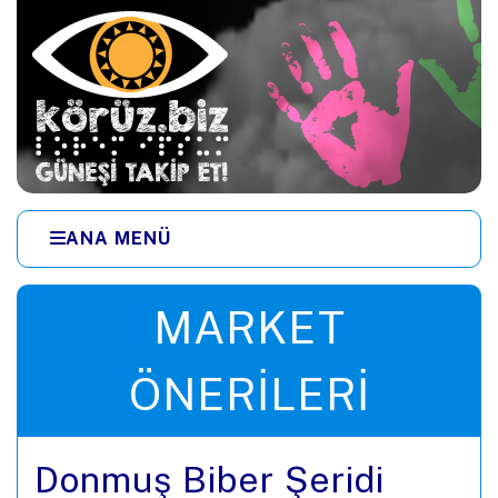
Ana içeriğe zıpla
ANA MENÜ
Menüye zıpla
MARKET
ÖNERILERI
Donmuş Biber Şeridi