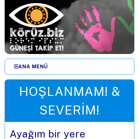
Ana içeriğe zıpla
ANA MENÜ
Menüye zıpla
HOŞLANMAM! &
SEVERIM!
Ayağım bir yere