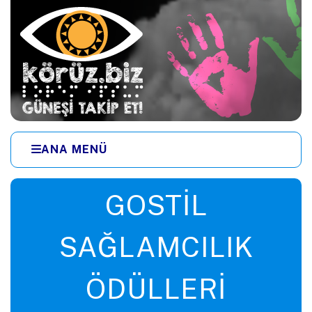
Ana içeriğe zıpla
ANA MENÜ
Menüye zıpla
GOSTIL
SAĞLAMCILIK
ÖDÜLLERI