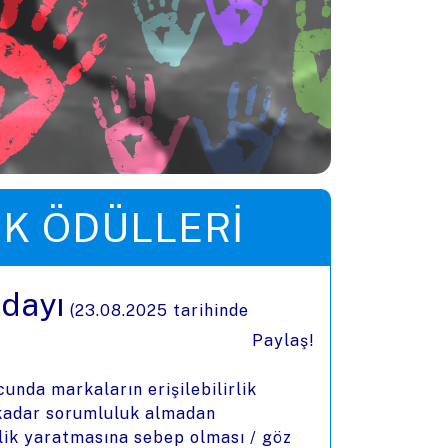
IK ÖDÜLLERI
Adayı
(
23.08.2025
tarihinde
Paylaş!
unda markaların erişilebilirlik
i kadar sorumluluk almadan
rlik yaratmasına sebep olması / göz