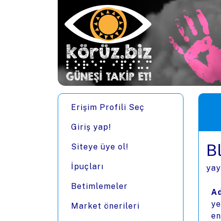
Ana içeriğe zıpla
Men
Erişim Profili Seç
Giriş yap!
Bl
Siteye üye ol!
İpuçları
yay
Betimlemeler
Ad
ye
Market önerileri
en