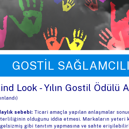
üye zıpla
GOSTIL SAĞLAMCIL
ind Look - Yılın Gostil Ödülü 
ınlandı)
aylık sebebi:
Ticari amaçla yapılan anlaşmalar sonuc
terliliğinin olduğunu iddia etmesi. Markaların yeter
gelsizmiş gibi tanıtım yapmasına ve sahte erişilebili