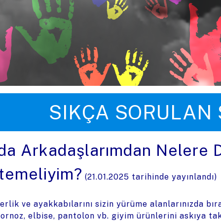
üye zıpla
SIKÇA SORULAN
da Arkadaşlarımdan Nelere D
stemeliyim?
(
21.01.2025
tarihinde yayınlandı)
Terlik ve ayakkabılarını sizin yürüme alanlarınızda bı
Bornoz, elbise, pantolon vb. giyim ürünlerini askıya ta