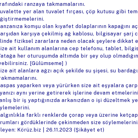
rafındaki ranzaya takmamalarını.
Tuvalette yer alan tuvalet fırçası, çöp kutusu gibi teme
ğiştirmemelerini.
Ranzanıza komşu olan kıyafet dolaplarının kapağını a
Karşıdan karşıya çekilmiş ağ kablosu, bilgisayar şarj 
linde fiziksel zararlara neden olacak şeylere dikkat e
Size ait kullanım alanlarına cep telefonu, tablet, bilg
Yatağa her oturuşumda altımda bir şey olup olmadığ
yebilirsiniz. [Gülümseme] )
Size ait alanlara ağzı açık şekilde su şişesi, su bardağ
rakmamalarını.
Paspas yaparken veya yürürken size ait eşyalara çarp
yanızı aynı yerine getirerek işlerine devam etmelerini
Yanlış bir iş yaptığınızda arkanızdan o işi düzeltmek 
ylemelerini.
Dalgınlıkla farklı renklerde çorap veya üzerine ketça
rumları gördüklerinde çekinmeden size söylemelerini
leyen: Körüz.biz |
26.11.2023
(
Şikâyet et
)