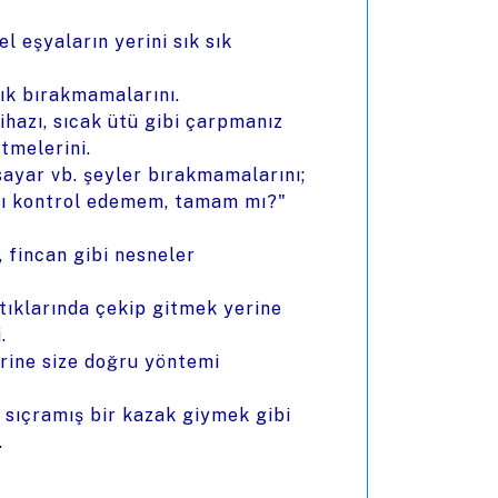
l eşyaların yerini sık sık
çık bırakmamalarını.
cihazı, sıcak ütü gibi çarpmanız
tmelerini.
isayar vb. şeyler bırakmamalarını;
ını kontrol edemem, tamam mı?"
ı, fincan gibi nesneler
tıklarında çekip gitmek yerine
.
yerine size doğru yöntemi
p sıçramış bir kazak giymek gibi
.