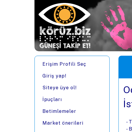
Ana içeriğe zıpla
Men
Erişim Profili Seç
Giriş yap!
O
Siteye üye ol!
İpuçları
İ
Betimlemeler
- 
Market önerileri
- 