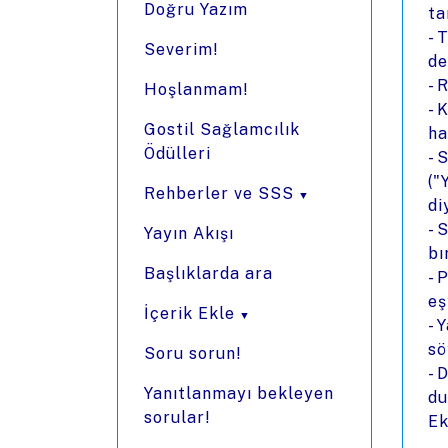
Doğru Yazım
ta
- 
Severim!
de
- 
Hoşlanmam!
- 
Gostil Sağlamcılık
ha
Ödülleri
- 
("
Rehberler ve SSS
di
- 
Yayın Akışı
bı
Başlıklarda ara
- 
eş
İçerik Ekle
- 
sö
Soru sorun!
- 
Yanıtlanmayı bekleyen
du
sorular!
Ek