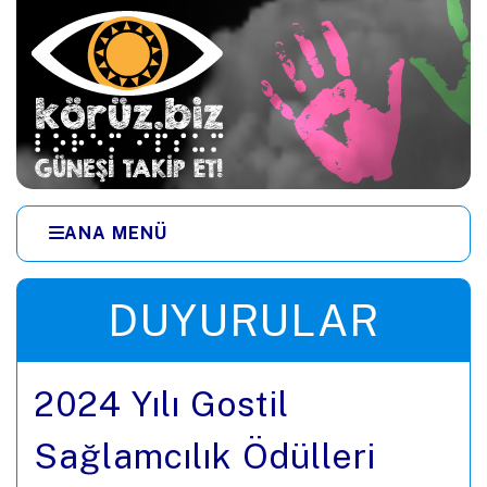
Ana içeriğe zıpla
ANA MENÜ
Menüye zıpla
DUYURULAR
2024 Yılı Gostil
Sağlamcılık Ödülleri