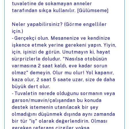
tuvaletine de sokamayan anneler
tarafından sıkça kullanılır. [Gülümseme]
Neler yapabilirsiniz? (Görme engelliler
için.)
- Gerçekçi olun. Mesanenize ve kendinize
işkence etmek yerine gerekeni yapın. Yiyin,
için, işinizi de görün. Unutmayın ki, hayat
sürprizlerle doludur. "Nasılsa otobüsün
varmasına 2 saat kaldı, eve kadar sorun
olmaz" demeyin. Olur mu olur! Yol kapanır,
kaza olur, 2 saat 5 saate uzar, size de daha
büyük dert olur.
- Tuvaletin nerede olduğunu sormanın veya
garson/muavin/çalışandan bu konuda
destek istemenin utanılacak bir şey
olmadığını düşünmek dışında aynı zamanda
bir tür "iş" olarak değerlendirin. Olması
gereken referans çizgiler yoksa,