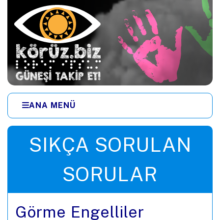
Ana içeriğe zıpla
ANA MENÜ
Menüye zıpla
SIKÇA SORULAN
SORULAR
Görme Engelliler