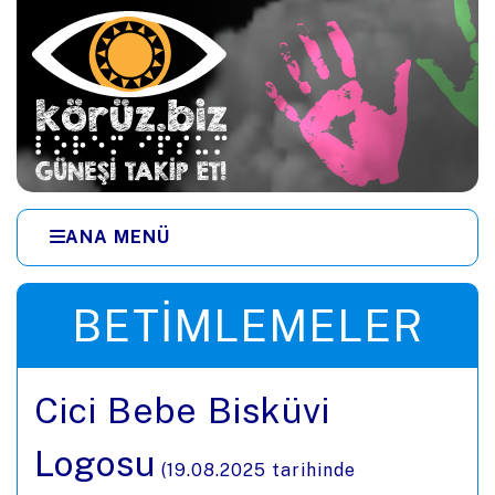
Ana içeriğe zıpla
ANA MENÜ
Menüye zıpla
BETIMLEMELER
Cici Bebe Bisküvi
Logosu
(
19.08.2025
tarihinde