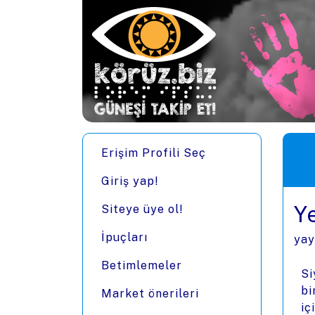
Ana içeriğe zıpla
Men
Erişim Profili Seç
Giriş yap!
Y
Siteye üye ol!
İpuçları
yay
Betimlemeler
Si
bi
Market önerileri
iç