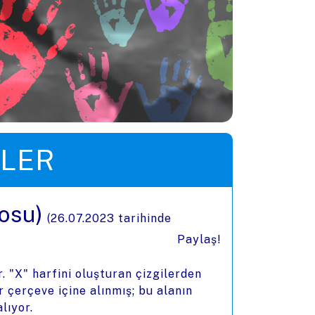
LER
osu)
(
26.07.2023
tarihinde
Paylaş!
. "X" harfini oluşturan çizgilerden
 çerçeve içine alınmış; bu alanın
lıyor.