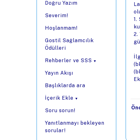
Doğru Yazım
La
ol
Severim!
1.
ku
Hoşlanmam!
2.
Gostil Sağlamcılık
gü
Ödülleri
İl
Rehberler ve SSS
(b
(b
Yayın Akışı
Ek
Başlıklarda ara
İçerik Ekle
Ön
Soru sorun!
Yanıtlanmayı bekleyen
sorular!